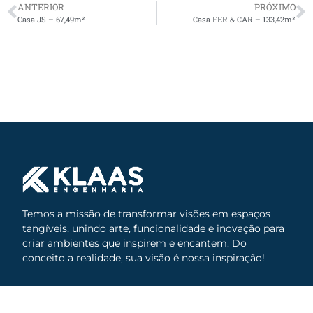
ANTERIOR
PRÓXIMO
Casa JS – 67,49m²
Casa FER & CAR – 133,42m²
Temos a missão de transformar visões em espaços
tangíveis, unindo arte, funcionalidade e inovação para
criar ambientes que inspirem e encantem. Do
conceito a realidade, sua visão é nossa inspiração!
(55) 99963-6424