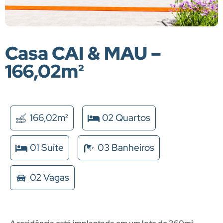
Casa CAI & MAU –
166,02m²
166,02m²
02 Quartos
01 Suíte
03 Banheiros
02 Vagas