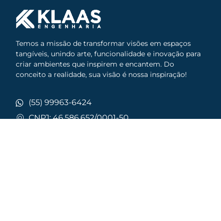
Temos a missão de transformar visões em espaços
tangíveis, unindo arte, funcionalidade e inovação para
criar ambientes que inspirem e encantem. Do
conceito a realidade, sua visão é nossa inspiração!
(55) 99963-6424
CNPJ: 46.586.652/0001-50
Avenida Venâncio Aires, 1894 Sala 04, Centro,
Santo Ângelo / RS
Links Rápidos
Serviços
Laudos
Home
Projetos
Sobre Nós