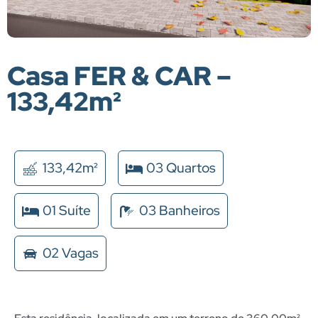
Casa FER & CAR –
133,42m²
133,42m²
03 Quartos
01 Suíte
03 Banheiros
02 Vagas