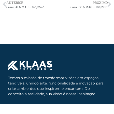
ANTERIOR
PRÓXIMO
Casa CAI & MAU – 166,02m²
Casa IGO & MAG – 100,05m²
Temos a missão de transformar visões em espaços
tangíveis, unindo arte, funcionalidade e inovação para
criar ambientes que inspirem e encantem. Do
conceito a realidade, sua visão é nossa inspiração!
(55) 99963-6424