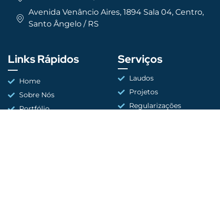
Avenida Venâncio Aires, 1894 Sala 04, Centro,
Santo Ângelo / RS
Links Rápidos
Serviços
Laudos
Home
Projetos
Sobre Nós
Regularizações
Portfólio
Fale Conosco
Política de Cookies
Conecte-se Conosco